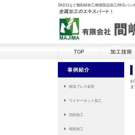
SKD11など難削材加工/精密部品加工/特注パン
お
順送プレス金型
ま
ワイヤーカット加工
切削加工
研削加工