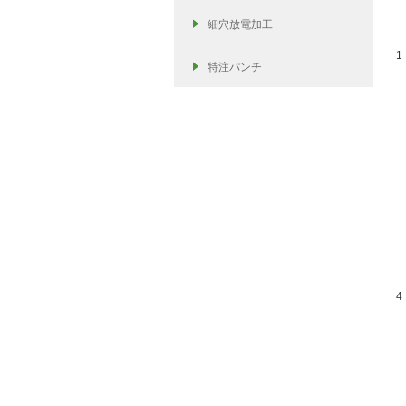
細穴放電加工
1
特注パンチ
4