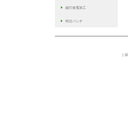
細穴放電加工
特注パンチ
｜
採