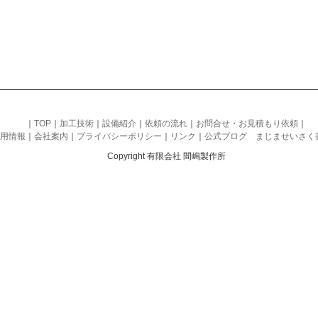
｜
TOP
｜
加工技術
｜
設備紹介
｜
依頼の流れ
｜
お問合せ・お見積もり依頼
｜
用情報
｜
会社案内
｜
プライバシーポリシー
｜
リンク
｜
公式ブログ まじませいさく
Copyright 有限会社 間嶋製作所