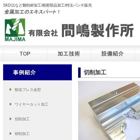
SKD11など難削材加工/精密部品加工/特注パンチ販売
切削加工
順送プレス金型
ワイヤーカット加工
切削加工
研削加工