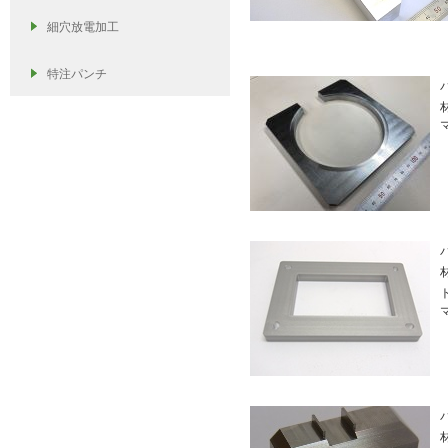
細穴放電加工
特注パンチ